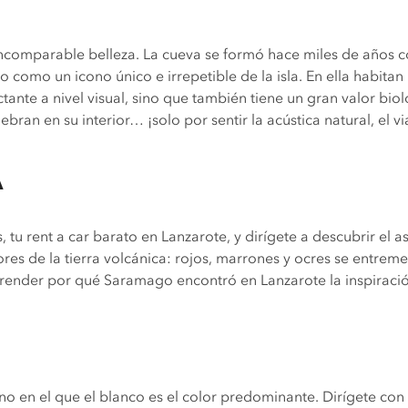
ncomparable belleza. La cueva se formó hace miles de años
 como un icono único e irrepetible de la isla. En ella habit
ante a nivel visual, sino que también tiene un gran valor biol
ebran en su interior… ¡solo por sentir la acústica natural, el v
A
, tu rent a car barato en Lanzarote, y dirígete a descubrir e
ores de la tierra volcánica: rojos, marrones y ocres se entreme
mprender por qué Saramago encontró en Lanzarote la inspiraci
o en el que el blanco es el color predominante. Dirígete con 