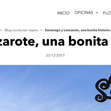
OFICINAS
INICIO
FLO
Saramago y Lanzarote, una bonita historia
>
Blog conductor viajero
>
arote, una bonita 
25-12-2017