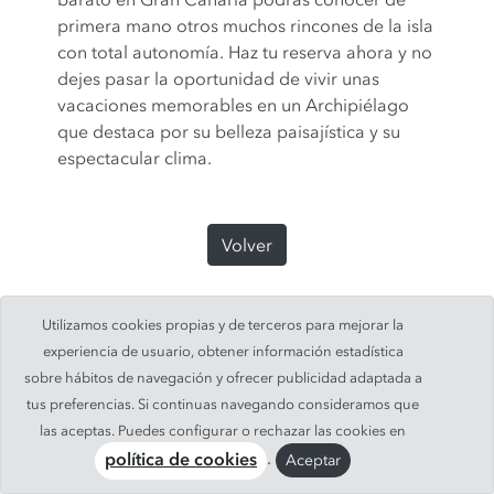
primera mano otros muchos rincones de la isla
con total autonomía. Haz tu reserva ahora y no
dejes pasar la oportunidad de vivir unas
vacaciones memorables en un Archipiélago
que destaca por su belleza paisajística y su
espectacular clima.
Volver
Utilizamos cookies propias y de terceros para mejorar la
experiencia de usuario, obtener información estadística
sobre hábitos de navegación y ofrecer publicidad adaptada a
tus preferencias. Si continuas navegando consideramos que
© 2019 -
PaylessCar, S.A.
. Todos los derechos
las aceptas. Puedes configurar o rechazar las cookies en
reservados.
Aviso legal
|
Condiciones
|
Info Cookies
|
.
Aceptar
política de cookies
928 514 459
/
928 820 774