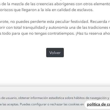
 de la mezcla de las creencias aborígenes con otros elementos
riscos que llegaron a la isla en calidad de esclavos.
zarote, no puedes perderte esta peculiar festividad. Recuerda r
r con total tranquilidad y autonomía una de las tradiciones m
mos todo para que no tengas contratiempos. ¡Haz tu reserva aho
Volver
a de usuario, obtener información estadística sobre hábitos de navegación y 
las aceptas. Puedes configurar o rechazar las cookies en
política de 
s los derechos reservados.
Aviso legal
|
Condiciones
|
Info Cooki