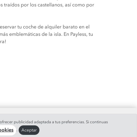
 traídos por los castellanos, así como por
eservar tu coche de alquiler barato en el
ás emblemáticas de la isla. En Payless, tu
ra!
ofrecer publicidad adaptada a tus preferencias. Si continuas
.
Aceptar
cookies
es
|
928 514 459
/
928 820 774