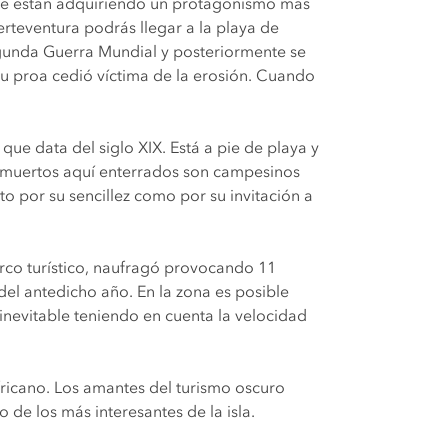
 que están adquiriendo un protagonismo más
rteventura podrás llegar a la playa de
egunda Guerra Mundial y posteriormente se
su proa cedió víctima de la erosión. Cuando
ue data del siglo XIX. Está a pie de playa y
os muertos aquí enterrados son campesinos
to por su sencillez como por su invitación a
arco turístico, naufragó provocando 11
del antedicho año. En la zona es posible
 inevitable teniendo en cuenta la velocidad
 africano. Los amantes del turismo oscuro
e los más interesantes de la isla.