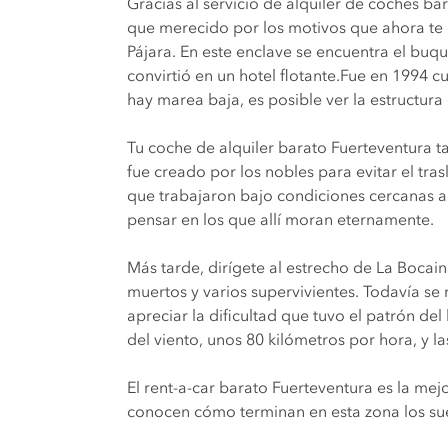
Gracias al servicio de alquiler de coches b
que merecido por los motivos que ahora te 
Pájara. En este enclave se encuentra el bu
convirtió en un hotel flotante.Fue en 1994 
hay marea baja, es posible ver la estructura
Tu coche de alquiler barato Fuerteventura t
fue creado por los nobles para evitar el tr
que trabajaron bajo condiciones cercanas a l
pensar en los que allí moran eternamente.
Más tarde, dirígete al estrecho de La Bocai
muertos y varios supervivientes. Todavía se
apreciar la dificultad que tuvo el patrón de
del viento, unos 80 kilómetros por hora, y l
El rent-a-car barato Fuerteventura es la mejo
conocen cómo terminan en esta zona los sue