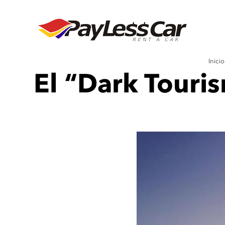
Inicio
El “Dark Touri