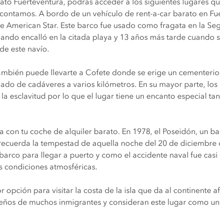
arato Fuerteventura, podrás acceder a los siguientes lugares
contamos. A bordo de un vehículo de rent-a-car barato en Fue
que American Star. Este barco fue usado como fragata en la S
cuando encalló en la citada playa y 13 años más tarde cuando 
 de este navío.
ambién puede llevarte a Cofete donde se erige un cementerio q
aslado de cadáveres a varios kilómetros. En su mayor parte, l
a esclavitud por lo que el lugar tiene un encanto especial tan
na con tu coche de alquiler barato. En 1978, el Poseidón, un b
 recuerda la tempestad de aquella noche del 20 de diciembre 
l barco para llegar a puerto y como el accidente naval fue casi
as condiciones atmosféricas.
r opción para visitar la costa de la isla que da al continente
ños de muchos inmigrantes y consideran este lugar como uno d