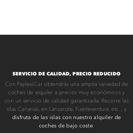
SERVICIO DE CALIDAD, PRECIO REDUCIDO
Con PaylessCar obtendrás una amplia variedad de
coches de alquiler a precios muy económicos y
con un servicio de calidad garantizada. Recorre las
islas Canarias, en Lanzarote, Fuerteventura, etc... y
disfruta de las islas con nuestro alquiler de
coches de bajo coste
.