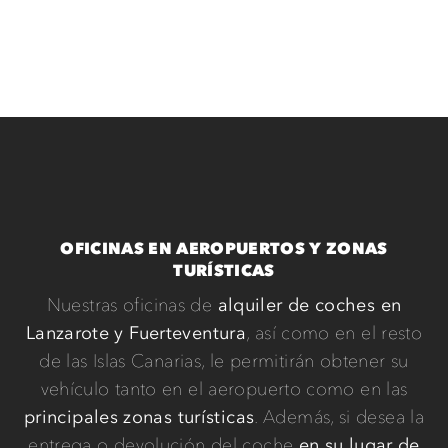
OFICINAS EN AEROPUERTOS Y ZONAS
TURÍSTICAS
Nuestras oficinas de
alquiler de coches en
Lanzarote y Fuerteventura
, así como en el resto
de las Islas Canarias, le permitirán obtener su
vehículo tanto en el aeropuerto como en las
principales zonas turísticas
. Además, si desea la
entrega o devolución del coche
en su lugar de