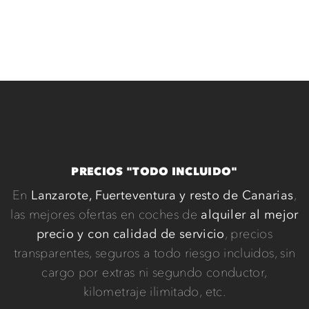
PRECIOS "TODO INCLUIDO"
En
Lanzarote, Fuerteventura y resto de Canarias
,
las mejores ofertas en coches de
alquiler al mejor
precio y con calidad de servicio
, precios
transparentes, seguros a todo riesgo incluidos, sin
cargo por extras ni segundo conductor,
kilometraje ilimitado, etc.