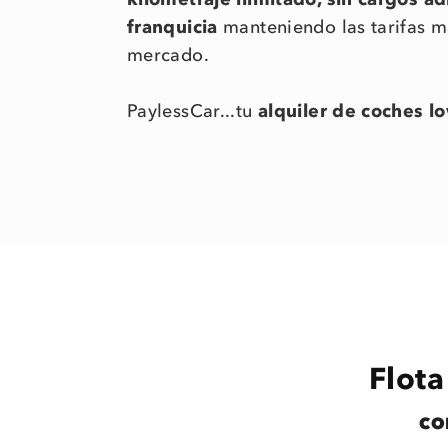
franquicia
manteniendo las tarifas má
mercado.
PaylessCar...tu
alquiler de coches l
Flota
CO