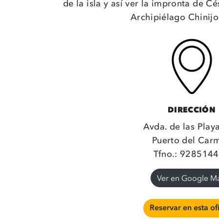
de la isla y así ver la impronta de C
Archipiélago Chinijo
DIRECCIÓN
Avda. de las Play
Puerto del Car
Tfno.: 928514
Ver en Google M
Reservar en esta of