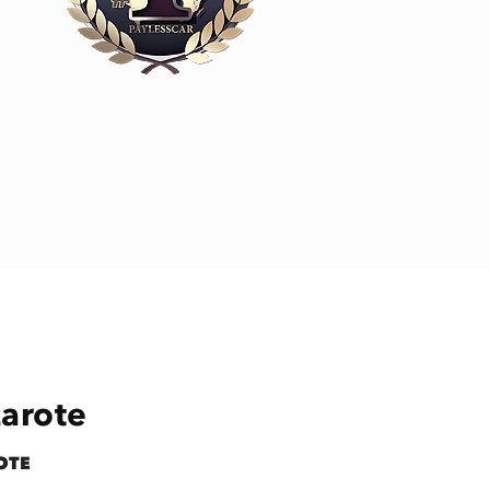
zarote
OTE