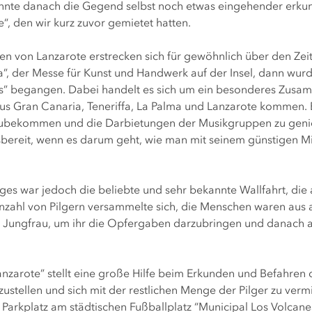
 konnte danach die Gegend selbst noch etwas eingehender erk
“, den wir kurz zuvor gemietet hatten.
igen von Lanzarote erstrecken sich für gewöhnlich über den Z
ía”, der Messe für Kunst und Handwerk auf der Insel, dann wu
llas” begangen. Dabei handelt es sich um ein besonderes Zus
s Gran Canaria, Teneriffa, La Palma und Lanzarote kommen. Es
auszubekommen und die Darbietungen der Musikgruppen zu gen
fsbereit, wenn es darum geht, wie man mit seinem günstigen 
 war jedoch die beliebte und sehr bekannte Wallfahrt, die am
Anzahl von Pilgern versammelte sich, die Menschen waren aus 
Jungfrau, um ihr die Opfergaben darzubringen und danach am 
anzarote” stellt eine große Hilfe beim Erkunden und Befahren
bzustellen und sich mit der restlichen Menge der Pilger zu ve
rkplatz am städtischen Fußballplatz “Municipal Los Volcanes”