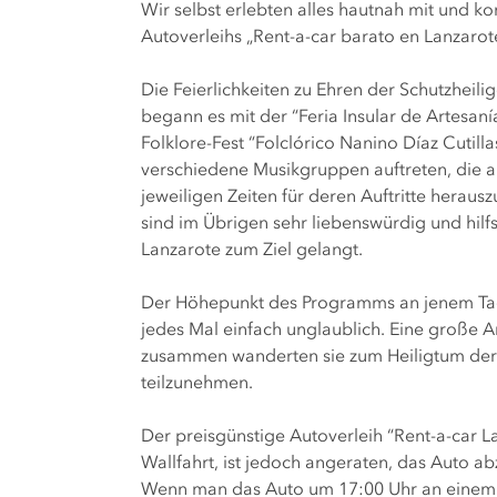
Wir selbst erlebten alles hautnah mit und
Autoverleihs „Rent-a-car barato en Lanzarote
Die Feierlichkeiten zu Ehren der Schutzheil
begann es mit der “Feria Insular de Artesan
Folklore-Fest “Folclórico Nanino Díaz Cuti
verschiedene Musikgruppen auftreten, die au
jeweiligen Zeiten für deren Auftritte her
sind im Übrigen sehr liebenswürdig und hil
Lanzarote zum Ziel gelangt.
Der Höhepunkt des Programms an jenem Tages
jedes Mal einfach unglaublich. Eine große 
zusammen wanderten sie zum Heiligtum der 
teilzunehmen.
Der preisgünstige Autoverleih “Rent-a-car L
Wallfahrt, ist jedoch angeraten, das Auto a
Wenn man das Auto um 17:00 Uhr an einem Pa