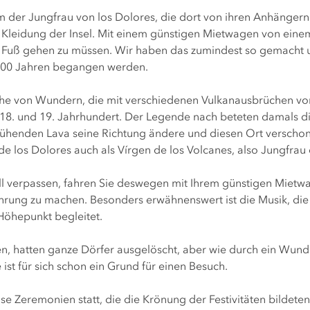
m der Jungfrau von los Dolores, die dort von ihren Anhängern
e Kleidung der Insel. Mit einem günstigen Mietwagen von eine
 Fuß gehen zu müssen. Wir haben das zumindest so gemacht u
r 300 Jahren begangen werden.
Reihe von Wundern, die mit verschiedenen Vulkanausbrüchen vo
 18. und 19. Jahrhundert. Der Legende nach beteten damals d
 glühenden Lava seine Richtung ändere und diesen Ort verschon
de los Dolores auch als Vírgen de los Volcanes, also Jungfrau
 Fall verpassen, fahren Sie deswegen mit Ihrem günstigen Miet
ahrung zu machen. Besonders erwähnenswert ist die Musik, die
Höhepunkt begleitet.
, hatten ganze Dörfer ausgelöscht, aber wie durch ein Wunde
 ist für sich schon ein Grund für einen Besuch.
e Zeremonien statt, die die Krönung der Festivitäten bildeten