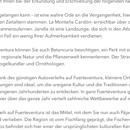
ft Ihnen bei der Erkundung und Erschließung der folgenden n
elangen kann – ist eine wahre Ode an die Vergangenheit, hier 
en Zeitaltern stammen. La Montaña Cardón- erreichbar über 
nnenzulernen. Jandía ist eine Landzunge, die sich in den Atlan
en Fall ein wenig Ihrer Aufmerksamkeit verdienen.
ntura können Sie auch Betancuria besichtigen, ein Park mit e
regionale Natur und die Pflanzenwelt kennenlernen. Der Strand
 Vogelkundler und Ornithologen.
nk des günstigen Autoverleihs auf Fuerteventura, kleinere Or
gen sind ideal, um die ureigene Kultur und die Traditionen de
enen Jahrhunderten zu entdecken. In ganz Fuerteventura gibt 
ier über das ganze Jahr verteilt zahlreiche Wettbewerbe auf i
ih auf Fuerteventura ist das Mittel, mit dem Sie nun auch Páj
nd verlieben. Die Region ist vom Fischfang geprägt, die Fisch
 befindet sich hier einer der ursprünglichsten kulturellen Ke