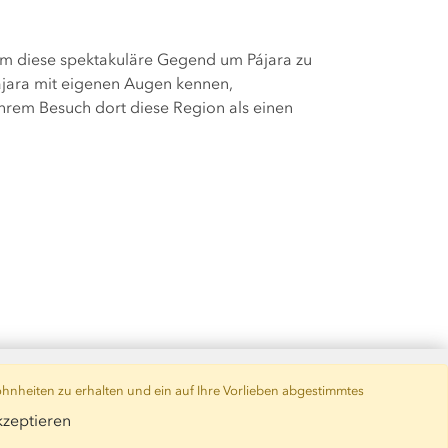
, um diese spektakuläre Gegend um Pájara zu
Pájara mit eigenen Augen kennen,
Ihrem Besuch dort diese Region als einen
hnheiten zu erhalten und ein auf Ihre Vorlieben abgestimmtes
zeptieren
inie
|
+34 928 514 459
/
+34 928 820 774