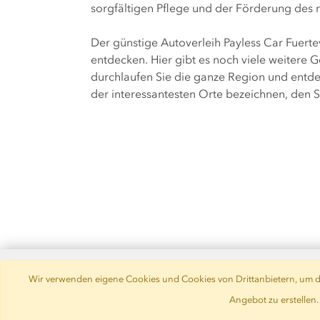
sorgfältigen Pflege und der Förderung des 
Der günstige Autoverleih Payless Car Fuerte
entdecken. Hier gibt es noch viele weitere 
durchlaufen Sie die ganze Region und entde
der interessantesten Orte bezeichnen, den 
Wir verwenden eigene Cookies und Cookies von Drittanbietern, um da
Angebot zu erstellen
© 2019 -
PaylessCar, S.A.
. Alle Rechte vor